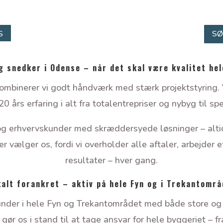
S
SØ
g snedker i Odense – når det skal være kvalitet hel
binerer vi godt håndværk med stærk projektstyring. V
års erfaring i alt fra totalentrepriser og nybyg til sp
 og erhvervskunder med skræddersyede løsninger – alti
 vælger os, fordi vi overholder alle aftaler, arbejder ef
resultater – hver gang.
alt forankret – aktiv på hele Fyn og i Trekantomr
kunder i hele Fyn og Trekantområdet med både store og 
 os i stand til at tage ansvar for hele byggeriet – fra