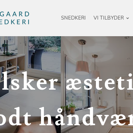
SNEDKERI
VI TILBYDER
elsker æstet
odt håndvæ