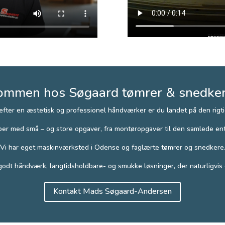
ommen hos Søgaard tømrer & snedke
 efter en æstetisk og professionel håndværker er du landet på den rigt
per med små – og store opgaver, fra montøropgaver til den samlede ent
Vi har eget maskinværksted i Odense og faglærte tømrer og snedkere
 godt håndværk, langtidsholdbare- og smukke løsninger, der naturligvis e
Kontakt Mads Søgaard-Andersen