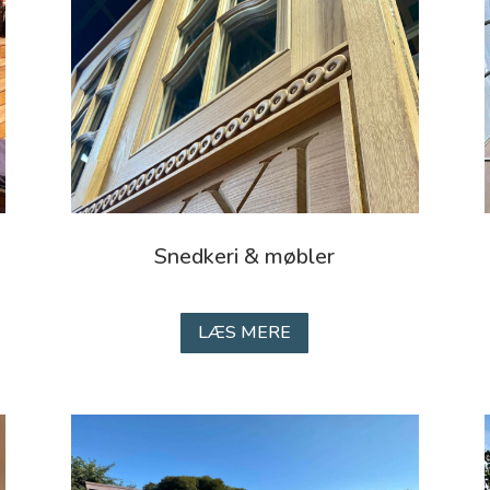
Snedkeri & møbler
LÆS MERE