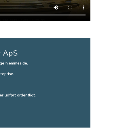
r ApS
ige hjemmeside.
reprise.
.
r udført ordentligt.