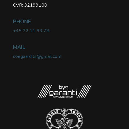
CVR: 32199100
PHONE
+45 22 11 93 78
MAIL
soegaard.ts@gmail.com