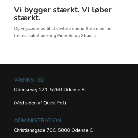
Vi bygger stærkt. Vi løber
stærkt.
Og vi glæder os til at invitere endnu flere med ind i
fællesskabet omkring Pinerolo og Strauss.
VÆRKSTED
Odensevej 121, 5260 Odense S
(Ved siden af Quick Pot)
ADMINISTRATION
Christiansgade 70C, 5000 Odense C