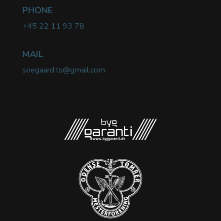
PHONE
+45 22 11 93 78
MAIL
soegaard.ts@gmail.com