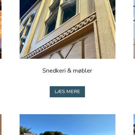
Snedkeri & møbler
LÆS MERE