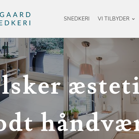
SNEDKERI
VI TILBYDER
elsker æstet
odt håndvæ