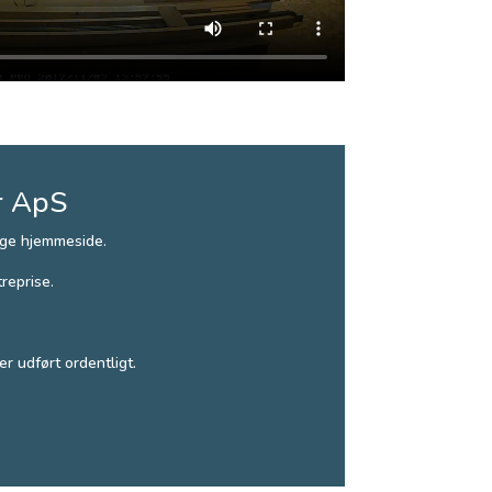
r ApS
ige hjemmeside.
reprise.
.
r udført ordentligt.