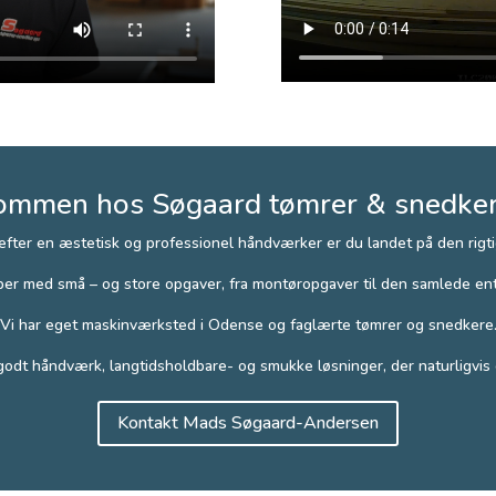
ommen hos Søgaard tømrer & snedke
 efter en æstetisk og professionel håndværker er du landet på den rigt
per med små – og store opgaver, fra montøropgaver til den samlede ent
Vi har eget maskinværksted i Odense og faglærte tømrer og snedkere
 godt håndværk, langtidsholdbare- og smukke løsninger, der naturligvis e
Kontakt Mads Søgaard-Andersen