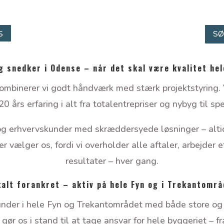
S
SØ
g snedker i Odense – når det skal være kvalitet hel
binerer vi godt håndværk med stærk projektstyring. V
års erfaring i alt fra totalentrepriser og nybyg til sp
 og erhvervskunder med skræddersyede løsninger – alti
 vælger os, fordi vi overholder alle aftaler, arbejder ef
resultater – hver gang.
alt forankret – aktiv på hele Fyn og i Trekantomr
kunder i hele Fyn og Trekantområdet med både store og 
 os i stand til at tage ansvar for hele byggeriet – fra